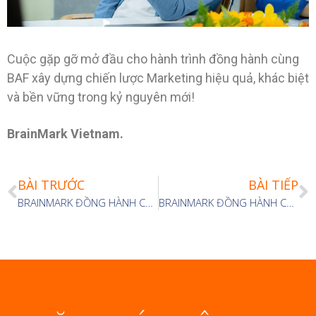
Cuộc gặp gỡ mở đầu cho hành trình đồng hành cùng
BAF xây dựng chiến lược Marketing hiệu quả, khác biệt
và bền vững trong kỷ nguyên mới!
BrainMark Vietnam.
BÀI TRƯỚC
BÀI TIẾP
BRAINMARK ĐỒNG HÀNH CÙNG SEPON GROUP TRONG QUÁ TRÌNH XÂY DỰNG CHIẾN LƯỢC PHÁT TRIỂN DÀI HẠN
BRAINMARK ĐỒNG HÀNH CÙNG CLB DOANH NHÂN SÀI GÒN