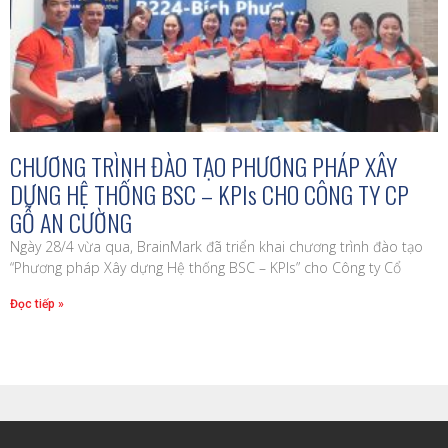
CHƯƠNG TRÌNH ĐÀO TẠO PHƯƠNG PHÁP XÂY
DỰNG HỆ THỐNG BSC – KPIs CHO CÔNG TY CP
GỖ AN CƯỜNG
Ngày 28/4 vừa qua, BrainMark đã triển khai chương trình đào tạo
“Phương pháp Xây dựng Hệ thống BSC – KPIs” cho Công ty Cổ
Đọc tiếp »