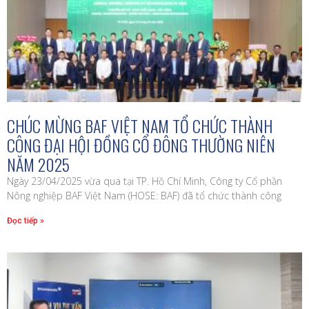
CHÚC MỪNG BAF VIỆT NAM TỔ CHỨC THÀNH
CÔNG ĐẠI HỘI ĐỒNG CỔ ĐÔNG THƯỜNG NIÊN
NĂM 2025
Ngày 23/04/2025 vừa qua tại TP. Hồ Chí Minh, Công ty Cổ phần
Nông nghiệp BAF Việt Nam (HOSE: BAF) đã tổ chức thành công
Đọc tiếp »