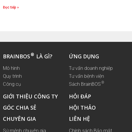
Đọc tiếp »
®
BRAINBOS
LÀ GÌ?
ỨNG DỤNG
Mô hình
Tư vấn doanh nghiệp
Quy trình
Tư vấn bệnh viện
®
Công cụ
Sách BrainBOS
GIỚI THIỆU CÔNG TY
HỎI ĐÁP
GÓC CHIA SẺ
HỘI THẢO
CHUYÊN GIA
LIÊN HỆ
Sứ mệnh chuyên gia
Chính sách Bảo mật