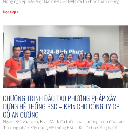
Nông nghiệp BAF Việt Nam (HOSE: BAF) đã tổ chức thành công
Đọc tiếp »
CHƯƠNG TRÌNH ĐÀO TẠO PHƯƠNG PHÁP XÂY
DỰNG HỆ THỐNG BSC – KPIs CHO CÔNG TY CP
GỖ AN CƯỜNG
Ngày 28/4 vừa qua, BrainMark đã triển khai chương trình đào tạo
“Phương pháp Xây dựng Hệ thống BSC – KPIs” cho Công ty Cổ