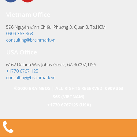
Vietnam Office
596 Nguyễn Đình Chiểu, Phường 3, Quận 3, Tp.HCM
0909 363 363
consulting@brainmark.vn
USA Office
6162 Deluna Way Johns Greek, GA 30097, USA
+1770 6767 125
consulting@brainmark.vn
©2020 BRAINBOS | ALL RIGHTS RESERVED
0909 363
363
(VIETNAM)
+1770 6767125
(USA)