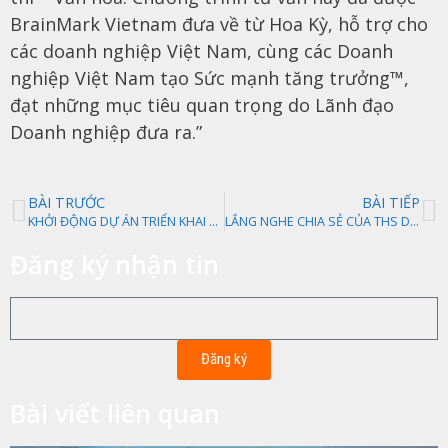
BrainMark Vietnam đưa về từ Hoa Kỳ, hỗ trợ cho
các doanh nghiệp Việt Nam, cùng các Doanh
nghiệp Việt Nam tạo Sức mạnh tăng trưởng™,
đạt những mục tiêu quan trọng do Lãnh đạo
Doanh nghiệp đưa ra.”
BÀI TRƯỚC
BÀI TIẾP
KHỞI ĐỘNG DỰ ÁN TRIỂN KHAI HỆ THỐNG LẬP KẾ HOẠCH KINH DOANH CHO SEPON GROUP
LẮNG NGHE CHIA SẺ CỦA THS DAVID TAN NGUYEN VỀ CÁCH QUẢN TRỊ BẰNG TƯ TƯỞNG VÀ VĂN HÓA CHO DOANH NGHIỆP
Đăng ký nhận tin
Đăng ký
Bài viết liên quan