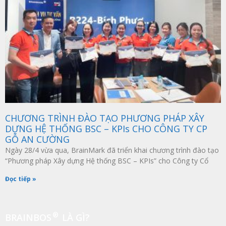
CHƯƠNG TRÌNH ĐÀO TẠO PHƯƠNG PHÁP XÂY
DỰNG HỆ THỐNG BSC – KPIs CHO CÔNG TY CP
GỖ AN CƯỜNG
Ngày 28/4 vừa qua, BrainMark đã triển khai chương trình đào tạo
“Phương pháp Xây dựng Hệ thống BSC – KPIs” cho Công ty Cổ
Đọc tiếp »
®
BRAINBOS
LÀ GÌ?