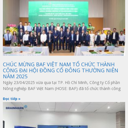
CHÚC MỪNG BAF VIỆT NAM TỔ CHỨC THÀNH
CÔNG ĐẠI HỘI ĐỒNG CỔ ĐÔNG THƯỜNG NIÊN
NĂM 2025
Ngày 23/04/2025 vừa qua tại TP. Hồ Chí Minh, Công ty Cổ phần
Nông nghiệp BAF Việt Nam (HOSE: BAF) đã tổ chức thành công
Đọc tiếp »