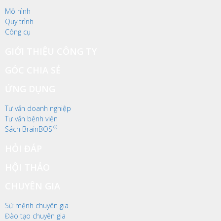
Mô hình
Quy trình
Công cụ
GIỚI THIỆU CÔNG TY
GÓC CHIA SẺ
ỨNG DỤNG
Tư vấn doanh nghiệp
Tư vấn bệnh viện
®
Sách BrainBOS
HỎI ĐÁP
HỘI THẢO
CHUYÊN GIA
Sứ mệnh chuyên gia
Đào tạo chuyên gia