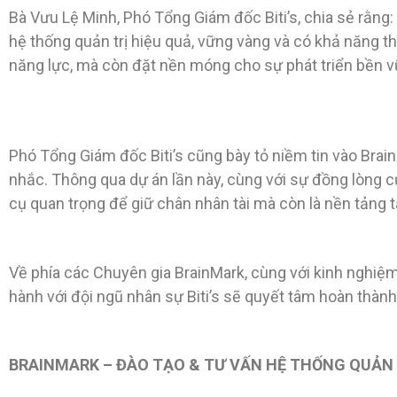
Bà Vưu Lệ Minh, Phó Tổng Giám đốc Biti’s, chia sẻ rằng: 
hệ thống quản trị hiệu quả, vững vàng và có khả năng thí
năng lực, mà còn đặt nền móng cho sự phát triển bền vữ
Phó Tổng Giám đốc Biti’s cũng bày tỏ niềm tin vào Brai
nhắc. Thông qua dự án lần này, cùng với sự đồng lòng củ
cụ quan trọng để giữ chân nhân tài mà còn là nền tảng t
Về phía các Chuyên gia BrainMark, cùng với kinh nghiệm 
hành với đội ngũ nhân sự Biti’s sẽ quyết tâm hoàn thàn
BRAINMARK – ĐÀO TẠO & TƯ VẤN HỆ THỐNG QUẢN