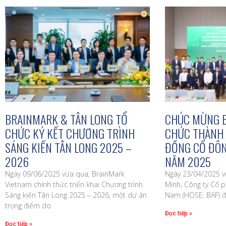
BRAINMARK & TÂN LONG TỔ
CHÚC MỪNG B
CHỨC KÝ KẾT CHƯƠNG TRÌNH
CHỨC THÀNH 
SÁNG KIẾN TÂN LONG 2025 –
ĐỒNG CỔ ĐÔN
2026
NĂM 2025
Ngày 09/06/2025 vừa qua, BrainMark
Ngày 23/04/2025 vừ
Vietnam chính thức triển khai Chương trình
Minh, Công ty Cổ 
Sáng kiến Tân Long 2025 – 2026, một dự án
Nam (HOSE: BAF) đ
trọng điểm do
Đọc tiếp »
Đọc tiếp »