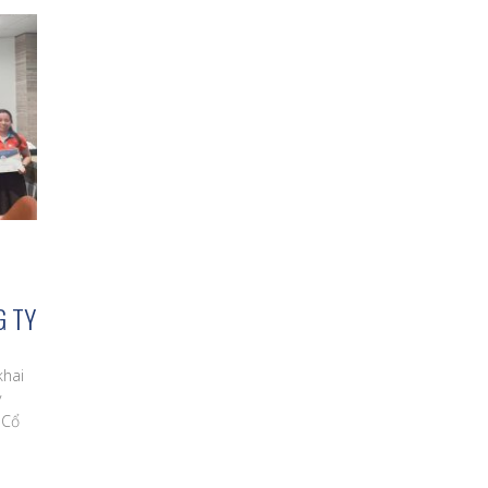
G TY
khai
y
 Cổ