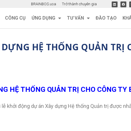
BRAINBOS.usa
Trở thành chuyên gia
CÔNG CỤ
ỨNG DỤNG
TƯ VẤN
ĐÀO TẠO
KH
 DỰNG HỆ THỐNG QUẢN TRỊ CH
G HỆ THỐNG QUẢN TRỊ CHO CÔNG TY B
ổi lễ khởi động dự án Xây dựng Hệ thống Quản trị được nh