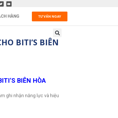
ÁCH HÀNG
TƯ VẤN NGAY
O BITI’S BIÊN
ITI’S BIÊN HÒA
ằm ghi nhận năng lực và hiệu