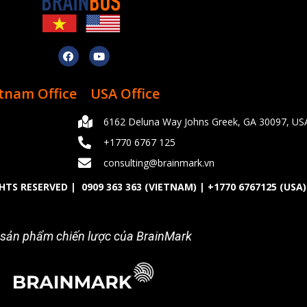
tnam Office
USA Office
6162 Deluna Way Johns Greek, GA 30097, US
+1770 6767 125
consulting@brainmark.vn
GHTS RESERVED |
0909 363 363
(VIETNAM) |
+1770 6767125
(USA)
sản phẩm chiến lược của BrainMark