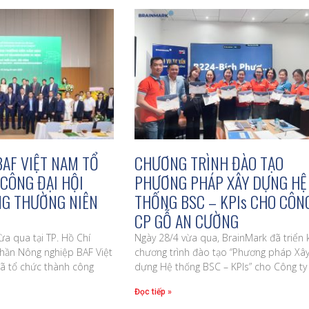
AF VIỆT NAM TỔ
CHƯƠNG TRÌNH ĐÀO TẠO
CÔNG ĐẠI HỘI
PHƯƠNG PHÁP XÂY DỰNG HỆ
G THƯỜNG NIÊN
THỐNG BSC – KPIs CHO CÔN
CP GỖ AN CƯỜNG
a qua tại TP. Hồ Chí
Ngày 28/4 vừa qua, BrainMark đã triển 
phần Nông nghiệp BAF Việt
chương trình đào tạo “Phương pháp Xâ
ã tổ chức thành công
dựng Hệ thống BSC – KPIs” cho Công ty
Đọc tiếp »