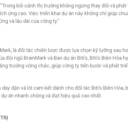
“Trong bối cảnh thị trường không ngừng thay đổi và phát t
ch ứng cao. Việc triển khai dự án này không chỉ giúp chuẩ
ng và lâu dài của công ty.”
nMark, là đối tác chiến lược được lựa chọn kỹ lưỡng sau h
a đội ngũ BrainMark và Ban dự án Biti’s, Biti’s Biên Hòa h
ăng trưởng vững chắc, giúp công ty tiến bước và phát triể
dày dặn và lời cam kết dành cho đối tác Biti’s Biên Hòa,
h dự án nhanh chóng và đạt hiệu quả cao nhất.
 TRỊ