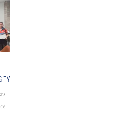
G TY
khai
y
 Cổ