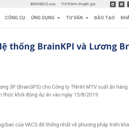
BRAINBOS.usa
Trở thành chuyên gia
CÔNG CỤ
ỨNG DỤNG
TƯ VẤN
ĐÀO TẠO
KH
ệ thống BrainKPI và Lương Br
lương 3P (Brain3PS) cho Công ty TNHH MTV suất ăn hàng
h thức khởi động dự án vào ngày 15/8/2019.
g/ban của VACS để thống nhất về phương pháp triển khai