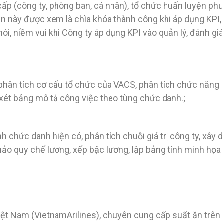
cấp (công ty, phòng ban, cá nhân), tổ chức huấn luyện phư
n này được xem là chìa khóa thành công khi áp dụng KPI,
ói, niềm vui khi Công ty áp dụng KPI vào quản lý, đánh gi
 phân tích cơ cấu tổ chức của VACS, phân tích chức năn
 xét bảng mô tả công việc theo tùng chức danh.;
 chức danh hiện có, phân tích chuỗi giá trị công ty, xây
hảo quy chế lương, xếp bậc lương, lập bảng tính minh họa
iệt Nam (VietnamArilines), chuyên cung cấp suất ăn trê