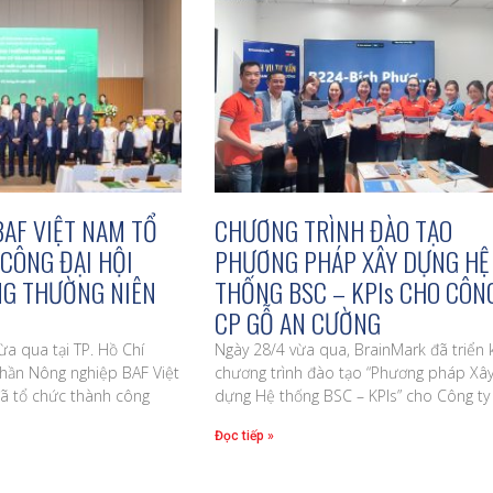
AF VIỆT NAM TỔ
CHƯƠNG TRÌNH ĐÀO TẠO
CÔNG ĐẠI HỘI
PHƯƠNG PHÁP XÂY DỰNG HỆ
G THƯỜNG NIÊN
THỐNG BSC – KPIs CHO CÔN
CP GỖ AN CƯỜNG
a qua tại TP. Hồ Chí
Ngày 28/4 vừa qua, BrainMark đã triển 
phần Nông nghiệp BAF Việt
chương trình đào tạo “Phương pháp Xâ
ã tổ chức thành công
dựng Hệ thống BSC – KPIs” cho Công ty
Đọc tiếp »