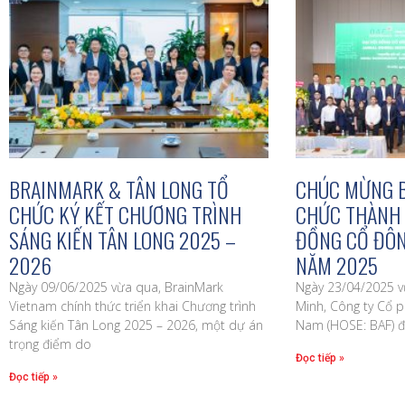
BRAINMARK & TÂN LONG TỔ
CHÚC MỪNG B
CHỨC KÝ KẾT CHƯƠNG TRÌNH
CHỨC THÀNH 
SÁNG KIẾN TÂN LONG 2025 –
ĐỒNG CỔ ĐÔN
2026
NĂM 2025
Ngày 09/06/2025 vừa qua, BrainMark
Ngày 23/04/2025 vừ
Vietnam chính thức triển khai Chương trình
Minh, Công ty Cổ 
Sáng kiến Tân Long 2025 – 2026, một dự án
Nam (HOSE: BAF) đ
trọng điểm do
Đọc tiếp »
Đọc tiếp »