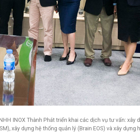
H INOX Thành Phát triển khai các dịch vụ tư vấn: xây dự
PSM), xây dựng hệ thống quản lý (Brain EOS) và xây dựng 