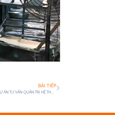
BÀI TIẾP
BRAINMARK VIETNAM CHÍNH THỨC KHỞI ĐỘNG DỰ ÁN TƯ VẤN QUẢN TRỊ HỆ THỐNG VÀ PHÁT TRIỂN VĂN HOÁ (AGOAL) GIỮA AMBER GROUP VÀ BRAINMARK VIETNAM