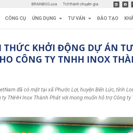
BRAINBOS.usa
Trở thành chuyên gia
CÔNG CỤ
ỨNG DỤNG
TƯ VẤN
ĐÀO TẠO
KH
 THỨC KHỞI ĐỘNG DỰ ÁN T
HO CÔNG TY TNHH INOX THÀ
etNam đã có mặt tại xã Phước Lợi, huyện Bến Lức, tỉnh L
 ty TNHH Inox Thành Phát với mong muốn hỗ trợ Công ty