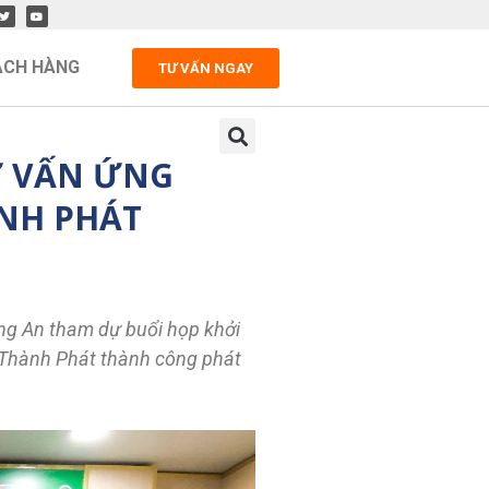
ÁCH HÀNG
TƯ VẤN NGAY
Ư VẤN ỨNG
NH PHÁT
ong An tham dự buổi họp khởi
 Thành Phát thành công phát