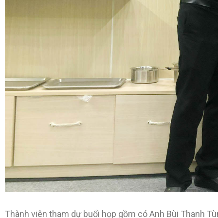
Thành viên tham dự buổi họp gồm có Anh Bùi Thanh Tù