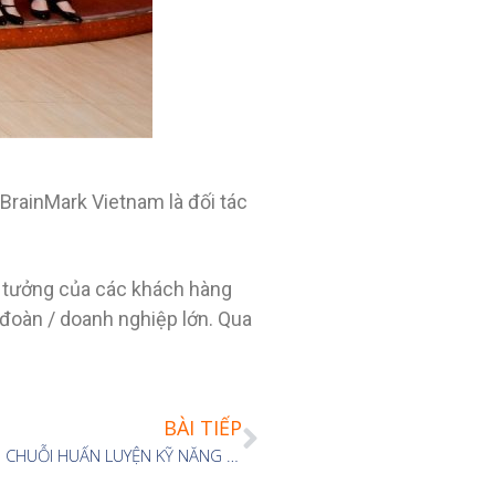
BrainMark Vietnam là đối tác
n tưởng của các khách hàng
đoàn / doanh nghiệp lớn. Qua
BÀI TIẾP
BRAINMARK VS SỞ CÔNG THƯƠNG: LỄ BẾ GIẢNG CHUỖI HUẤN LUYỆN KỸ NĂNG ÁP DỤNG CÔNG CỤ CẢI TIẾN NÂNG CAO NĂNG SUẤT, CHẤT LƯỢNG