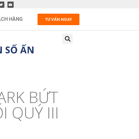
ÁCH HÀNG
TƯ VẤN NGAY
N SỐ ẤN
ARK BỨT
 QUÝ III