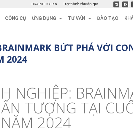
BRAINBOS.usa
Trở thành chuyên gia
CÔNG CỤ
ỨNG DỤNG
TƯ VẤN
ĐÀO TẠO
KH
BRAINMARK BỨT PHÁ VỚI CO
M 2024
H NGHIỆP: BRAINM
ẤN TƯỢNG TẠI CUỐI
NĂM 2024