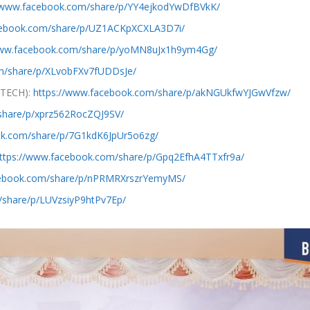
//www.facebook.com/share/p/YY4ejkodYwDfBVkK/
cebook.com/share/p/UZ1ACKpXCXLA3D7i/
www.facebook.com/share/p/yoMN8uJx1h9ym4Gg/
m/share/p/XLvobFXv7fUDDsJe/
DTECH):
https://www.facebook.com/share/p/akNGUkfwYJGwVfzw/
share/p/xprz562RocZQJ9SV/
ok.com/share/p/7G1kdK6JpUr5o6zg/
ttps://www.facebook.com/share/p/Gpq2EfhA4TTxfr9a/
cebook.com/share/p/nPRMRXrszrYemyMS/
/share/p/LUVzsiyP9htPv7Ep/