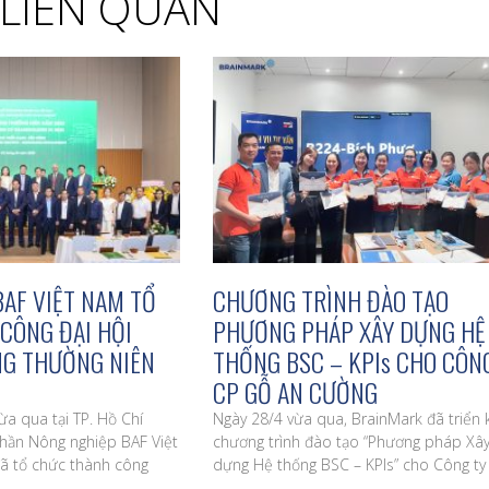
T LIÊN QUAN
AF VIỆT NAM TỔ
CHƯƠNG TRÌNH ĐÀO TẠO
CÔNG ĐẠI HỘI
PHƯƠNG PHÁP XÂY DỰNG HỆ
G THƯỜNG NIÊN
THỐNG BSC – KPIs CHO CÔN
CP GỖ AN CƯỜNG
a qua tại TP. Hồ Chí
Ngày 28/4 vừa qua, BrainMark đã triển 
phần Nông nghiệp BAF Việt
chương trình đào tạo “Phương pháp Xâ
ã tổ chức thành công
dựng Hệ thống BSC – KPIs” cho Công ty