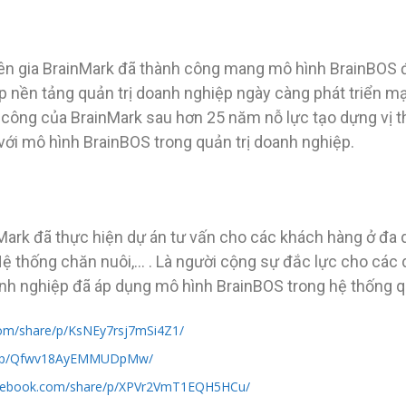
ên gia BrainMark đã thành công mang mô hình BrainBOS đ
p nền tảng quản trị doanh nghiệp ngày càng phát triển mạ
ông của BrainMark sau hơn 25 năm nỗ lực tạo dựng vị thế
với mô hình BrainBOS trong quản trị doanh nghiệp.
nMark đã thực hiện dự án tư vấn cho các khách hàng ở đa
Hệ thống chăn nuôi,… . Là người cộng sự đắc lực cho các
doanh nghiệp đã áp dụng mô hình BrainBOS trong hệ thống q
com/share/p/KsNEy7rsj7mSi4Z1/
re/p/Qfwv18AyEMMUDpMw/
acebook.com/share/p/XPVr2VmT1EQH5HCu/