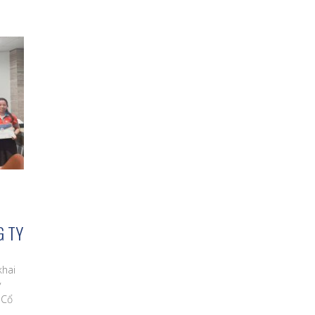
G TY
khai
y
 Cổ