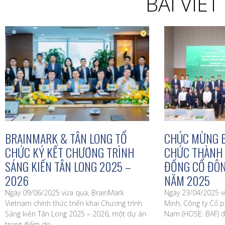
BÀI VIẾ
BRAINMARK & TÂN LONG TỔ
CHÚC MỪNG B
CHỨC KÝ KẾT CHƯƠNG TRÌNH
CHỨC THÀNH 
SÁNG KIẾN TÂN LONG 2025 –
ĐỒNG CỔ ĐÔN
2026
NĂM 2025
Ngày 09/06/2025 vừa qua, BrainMark
Ngày 23/04/2025 vừ
Vietnam chính thức triển khai Chương trình
Minh, Công ty Cổ 
Sáng kiến Tân Long 2025 – 2026, một dự án
Nam (HOSE: BAF) đ
trọng điểm do