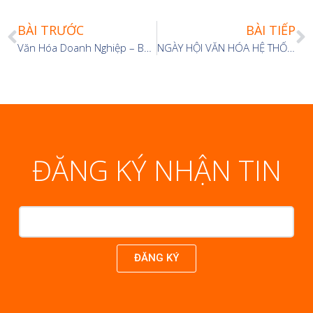
BÀI TRƯỚC
BÀI TIẾP
Văn Hóa Doanh Nghiệp – Bản Sắc Riêng Tạo Nên Giá Trị Doanh Nghiệp
NGÀY HỘI VĂN HÓA HỆ THỐNG Y KHOA ÁI NGHĨA
ĐĂNG KÝ NHẬN TIN
ĐĂNG KÝ