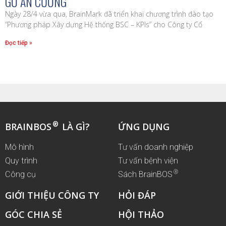
GỖ AN CƯỜNG
Ngày 28/4 vừa qua, BrainMark đã triển khai chương trình đào tạo
“Phương pháp Xây dựng Hệ thống BSC – KPIs” cho Công ty Cổ
Đọc tiếp »
®
BRAINBOS
LÀ GÌ?
ỨNG DỤNG
Mô hình
Tư vấn doanh nghiệp
Quy trình
Tư vấn bệnh viện
®
Công cụ
Sách BrainBOS
GIỚI THIỆU CÔNG TY
HỎI ĐÁP
GÓC CHIA SẺ
HỘI THẢO