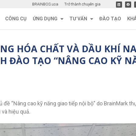
BRAINBOS.usa
Trở thành chuyên gia
CÔNG CỤ
ỨNG DỤNG
TƯ VẤN
ĐÀO TẠO
KH
G HÓA CHẤT VÀ DẦU KHÍ NA
H ĐÀO TẠO “NÂNG CAO KỸ NĂ
 đề “Nâng cao kỹ năng giao tiếp nội bộ” do BrainMark th
 và hiệu quả.