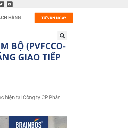
ÁCH HÀNG
TƯ VẤN NGAY
M BỘ (PVFCCO-
NG GIAO TIẾP
ực hiện tại Công ty CP Phân