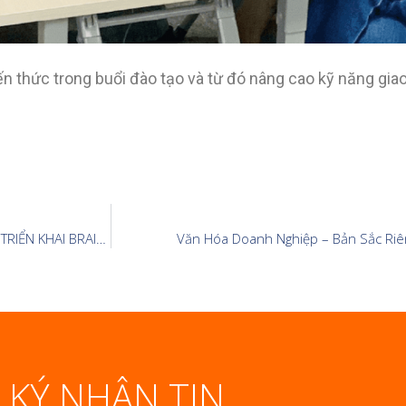
hức trong buổi đào tạo và từ đó nâng cao kỹ năng giao
ĐỊA ỐC HOÀNG QUÂN BÌNH THUẬN VÀ NHÀ BÌNH THUẬN CÙNG TRIỂN KHAI BRAINKPI THEO MÔ HÌNH BRAINBOS
Văn Hóa Doanh Nghiệp – Bản Sắc Riê
 KÝ NHẬN TIN