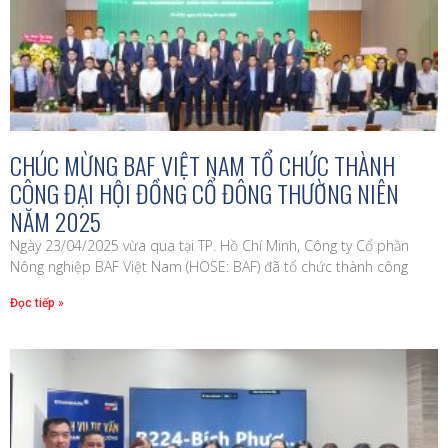
CHÚC MỪNG BAF VIỆT NAM TỔ CHỨC THÀNH
CÔNG ĐẠI HỘI ĐỒNG CỔ ĐÔNG THƯỜNG NIÊN
NĂM 2025
Ngày 23/04/2025 vừa qua tại TP. Hồ Chí Minh, Công ty Cổ phần
Nông nghiệp BAF Việt Nam (HOSE: BAF) đã tổ chức thành công
Đọc tiếp »