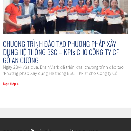
CHƯƠNG TRÌNH ĐÀO TẠO PHƯƠNG PHÁP XÂY
DỰNG HỆ THỐNG BSC – KPIs CHO CÔNG TY CP
GỖ AN CƯỜNG
Ngày 28/4 vừa qua, BrainMark đã triển khai chương trình đào tạo
“Phương pháp Xây dựng Hệ thống BSC – KPIs” cho Công ty Cổ
Đọc tiếp »
®