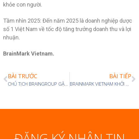
khỏe con người.
Tầm nhìn 2025: Đến năm 2025 là doanh nghiệp dược
số 1 Việt Nam về tốc độ tăng trưởng doanh thu và lợi
nhuận.
BrainMark Vietnam.
BÀI TRƯỚC
BÀI TIẾP
CHỦ TỊCH BRAINGROUP GẶP GỠ VỚI BAN LÃNH ĐẠO VÀ CẤP QUẢN LÝ CÔNG TY HPT
BRAINMARK VIETNAM KHỞI ĐỘNG DỰ ÁN TƯ VẤN XÂY DỰNG CHIẾN LƯỢC SALES – MARKETING CÙNG CÔNG TY BLUESKY
ĐĂNG KÝ NHẬN TIN