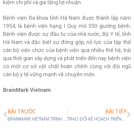
kiệm chi phí và gia tăng lợi nhuận.
Bệnh viện Đa khoa tỉnh Hà Nam được thành lập năm
1954, là bệnh viện hạng I Quy mô 550 giường bệnh.
Bệnh viện được sự đầu tư của nhà nước, Bộ Y tế, tỉnh
Hà Nam và đặc biệt sự đóng góp, nỗ lực của tập thể
cán bộ viên chức của bệnh viện qua nhiều thế hệ, trải
qua thời gian xây dựng và phát triển đến nay bệnh viện
có một cơ sở vật chất hoàn chỉnh cùng với đội ngũ
cán bộ y tế vững mạnh về chuyên môn.
BrainMark Vietnam
BÀI TRƯỚC
BÀI TIẾP
BRAINMARK VIETNAM TRÌNH BÀY GIẢI PHÁP QUẢN TRỊ BỆNH VIỆN HIỆU QUẢ THEO MÔ HÌNH BRAINBOS THEO LỜI MỜI CỦA SỞ Y TẾ VĨNH LONG
TRAO ĐỔI KẾ HOẠCH TRIỂN KHAI DỰ ÁN TƯ VẤN XÂY DỰNG CẤU TRÚC DOANH NGHIỆP VÀ HỆ THỐNG QUẢN LÝ CÙNG CÔNG TY EMI