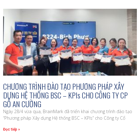
CHƯƠNG TRÌNH ĐÀO TẠO PHƯƠNG PHÁP XÂY
DỰNG HỆ THỐNG BSC – KPIs CHO CÔNG TY CP
GỖ AN CƯỜNG
Ngày 28/4 vừa qua, BrainMark đã triển khai chương trình đào tạo
“Phương pháp Xây dựng Hệ thống BSC – KPIs” cho Công ty Cổ
Đọc tiếp »