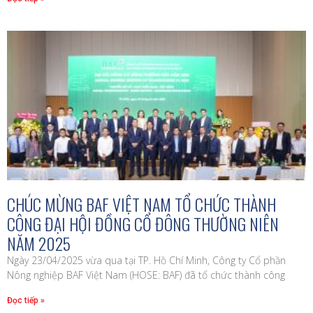
CHÚC MỪNG BAF VIỆT NAM TỔ CHỨC THÀNH
CÔNG ĐẠI HỘI ĐỒNG CỔ ĐÔNG THƯỜNG NIÊN
NĂM 2025
Ngày 23/04/2025 vừa qua tại TP. Hồ Chí Minh, Công ty Cổ phần
Nông nghiệp BAF Việt Nam (HOSE: BAF) đã tổ chức thành công
Đọc tiếp »