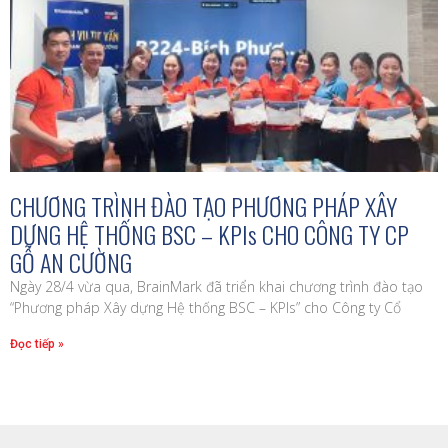
CHƯƠNG TRÌNH ĐÀO TẠO PHƯƠNG PHÁP XÂY
DỰNG HỆ THỐNG BSC – KPIs CHO CÔNG TY CP
GỖ AN CƯỜNG
Ngày 28/4 vừa qua, BrainMark đã triển khai chương trình đào tạo
“Phương pháp Xây dựng Hệ thống BSC – KPIs” cho Công ty Cổ
Đọc tiếp »