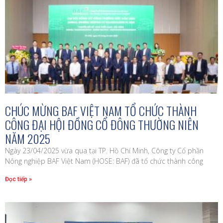
CHÚC MỪNG BAF VIỆT NAM TỔ CHỨC THÀNH
CÔNG ĐẠI HỘI ĐỒNG CỔ ĐÔNG THƯỜNG NIÊN
NĂM 2025
Ngày 23/04/2025 vừa qua tại TP. Hồ Chí Minh, Công ty Cổ phần
Nông nghiệp BAF Việt Nam (HOSE: BAF) đã tổ chức thành công
Đọc tiếp »